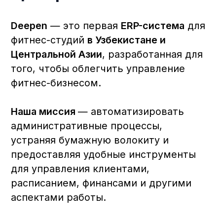
для
развития фитнес-индустрии
и
популяризации здорового образа
жизни в Узбекистане.
Deepen не только упрощает
управление студией, но и
поддерживает
фитнес-сообщество
,
создавая
экосистему здоровья
и
спорта в регионе. Вместе с
партнерами, мы стремимся
вдохновлять людей на активный и
продуктивный образ жизни.
Важные факты за 2024 год
Масштабирование: ERP-система
Deepen внедрена более чем в
130
фитнес-студиях Узбекистана и
Кыргызстана.
Международное признание:
Участие в
BIBAN24
в Эр-Рияде
позволило представить решения
Deepen на международной арене.