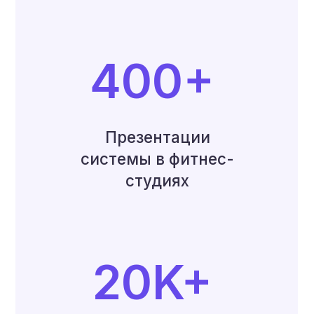
20K+
Скачивания мобильного
приложения
О нас
Трансформируем
Фитнес-Индустрию
Центральной Азии
Deepen
— это первая
ERP-система
для
фитнес-студий
в Узбекистане и