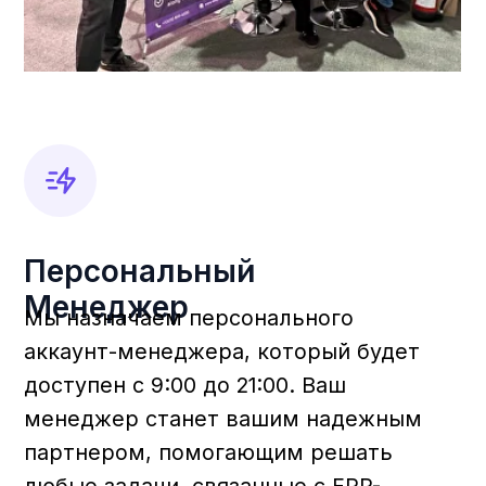
Наши ценности
Наши ценности —
это основа
нашего подхода и
философии
Открытость
Мы всегда открыты к новым идеям и
готовы делиться своими знаниями и
опытом.