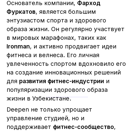
Мы также дважды сотрудничали со
Smart Fitness Academy
, укрепляя
позиции в профессиональном
фитнес-сообществе.
Инвестиционная оценка:
За первый
год работы стартап достиг оценки
в
$750 000
.
Привет, мы -
Deepen!
Работать с нами — это значит
быть частью команды, которая
ценит ваше время и успех. Мы
гарантируем: