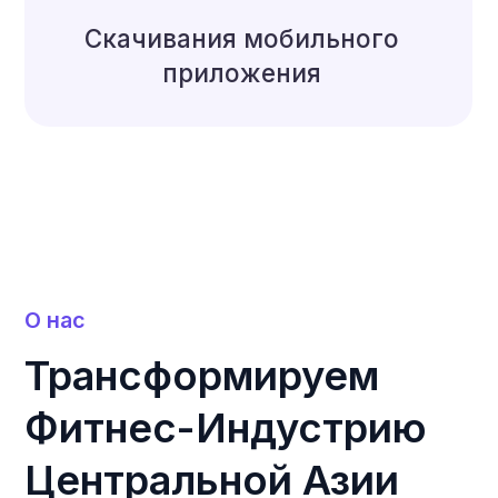
Центральной Азии
, разработанная для
того, чтобы облегчить управление
фитнес-бизнесом.
Наша миссия
— автоматизировать
административные процессы,
устраняя бумажную волокиту и
предоставляя удобные инструменты
для управления клиентами,
расписанием, финансами и другими
аспектами работы.
Основатель компании,
Фарход
Фуркатов
, является большим
энтузиастом спорта и здорового
образа жизни. Он регулярно участвует
в мировых марафонах, таких как
Ironman
, и активно продвигает идеи
фитнеса и велнеса. Его личная
увлеченность спортом вдохновило его
на создание инновационных решений