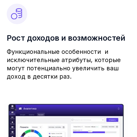
Быстрая регистрация
на занятия и в зал
С удобным интерфейсом ваши
клиенты смогут легко записаться
на тренировки, обеспечивая себе
удобный доступ в любое время.
Уведомления в
реальном времени
Держите клиентов в курсе
важных обновлений:
изменения в расписании,
акции и спецпредложения.