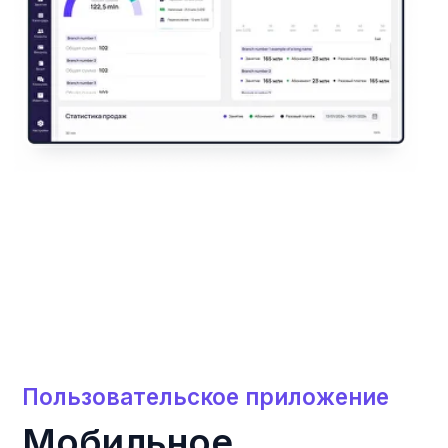
Информация о членстве
Клиенты смогут легко
отслеживать срок действия
абонемента и получать
напоминания о продлении,
снижая риск пропущенных
платежей.