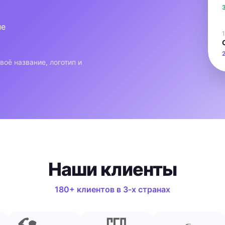
не
1
оё название, логотип и
Наши клиенты
180+ клиентов в 3-х странах