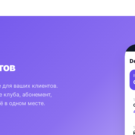
D
тов
 для ваших клиентов.
 клуба, абонемент,
1
ё в одном месте.
1