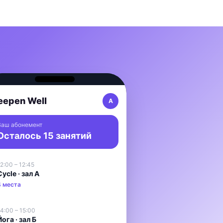
eepen Well
А
Ваш абонемент
Осталось 15 занятий
2:00 – 12:45
Cycle · зал А
4 места
4:00 – 15:00
Йога · зал Б