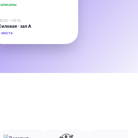
Записаны
8:30 – 19:15
Силовая · зал А
2 места