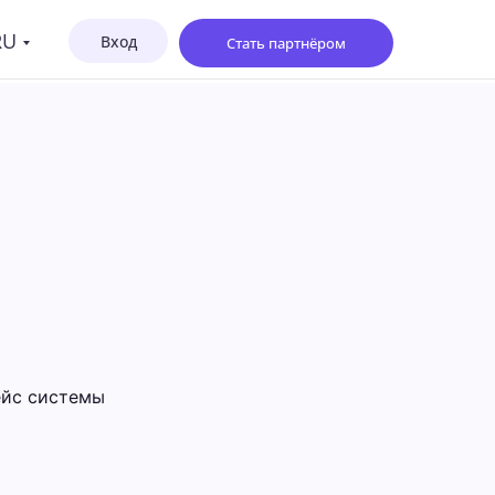
RU
Bход
Стать партнёром