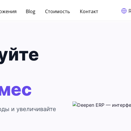
ожения
Blog
Cтоимость
Контакт
уйте
/мес
оды и увеличивайте