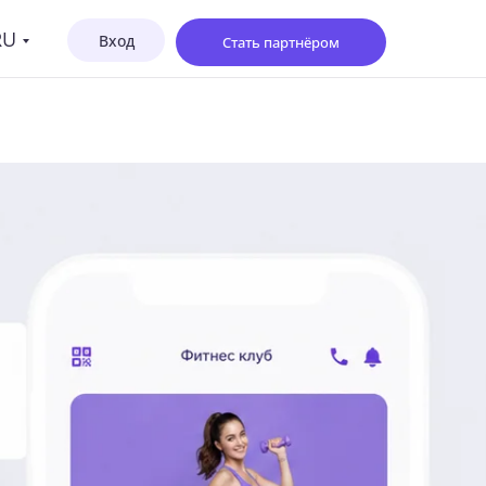
RU
Bход
Стать партнёром