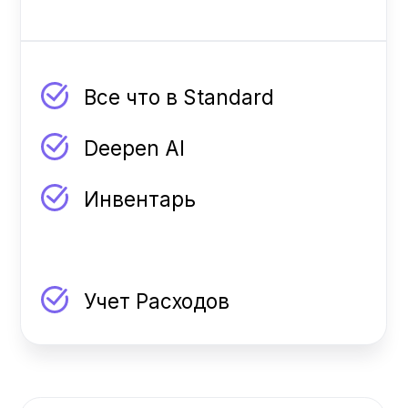
$25
в месяц
$30
за устройство
White Label
$3,000
единоразовый платеж
$50
в месяц