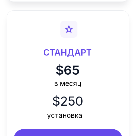
Все что в Start
Мобильное приложение
для клиентов
Рассылки
Тренерские
выплаты
БИЗНЕС +
$90
в месяц