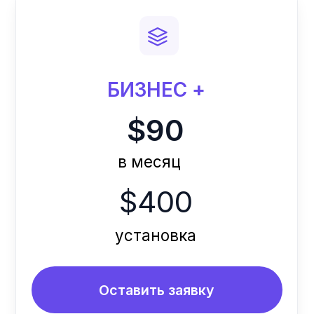
Дополнительные
услуги
Вы можете дополнительно
подключить опции, они
оплачиваются отдельно и не
входят в основной тариф.
Доступны как дополнение к
любому пакету.
Оставить
заявку
* White Label — клиентское
приложение под ваш бренд:
логотип, название и фирменные
цвета
Интеграция со СКУД-
системами (Hikvision)