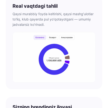
Real vaqtdagi tahlil
Qaysi murabbiy foyda keltirishi, qaysi mashg'ulotlar
to'liq, klub qayerda pul yo'qotayotgani — umumiy
jadvalarsiz ko'rinadi.
Sizning brendingiz ilovasi