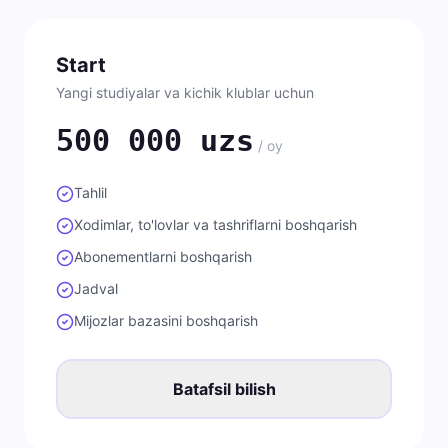
Start
Yangi studiyalar va kichik klublar uchun
500 000 uzs
/ oy
Tahlil
Xodimlar, to'lovlar va tashriflarni boshqarish
Abonementlarni boshqarish
Jadval
Mijozlar bazasini boshqarish
Batafsil bilish