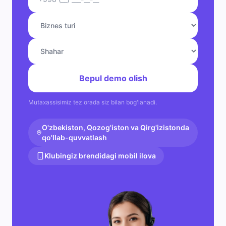
Bepul demo olish
Mutaxassisimiz tez orada siz bilan bog'lanadi.
O'zbekiston, Qozog'iston va Qirg'izistonda
qo'llab-quvvatlash
Klubingiz brendidagi mobil ilova