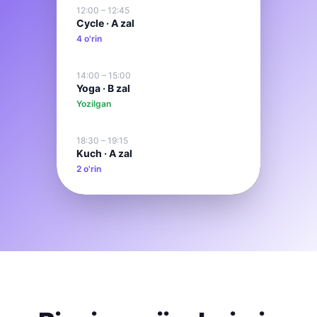
12:00 – 12:45
Cycle · A zal
4 o'rin
14:00 – 15:00
Yoga · B zal
Yozilgan
18:30 – 19:15
Kuch · A zal
2 o'rin