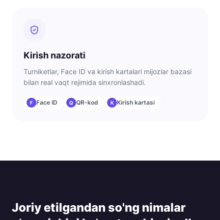
Kirish nazorati
Turniketlar, Face ID va kirish kartalari mijozlar bazasi
bilan real vaqt rejimida sinxronlashadi.
Face ID
QR-kod
Kirish kartasi
F
Q
K
Joriy etilgandan so'ng nimalar