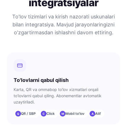
integratsiyalar
To'lov tizimlari va kirish nazorati uskunalari
bilan integratsiya. Mavjud jarayonlaringizni
o'zgartirmasdan ishlashni davom ettiring.
To'lovlarni qabul qilish
Karta, QR va ommabop to'lov xizmatlari orqali
to'lovlarni qabul qiling. Abonementlar avtomatik
uzaytiriladi.
QR / SBP
Click
Mobil to'lov
Alif
Q
C
M
A