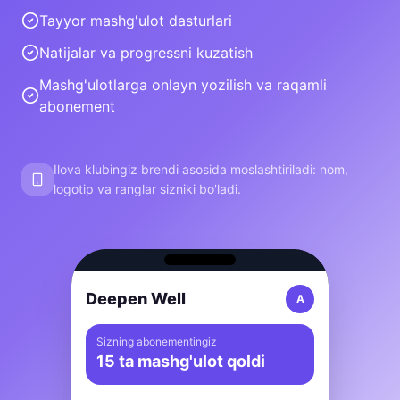
Tayyor mashg'ulot dasturlari
Natijalar va progressni kuzatish
Mashg'ulotlarga onlayn yozilish va raqamli
abonement
Ilova klubingiz brendi asosida moslashtiriladi: nom,
logotip va ranglar sizniki bo'ladi.
Deepen Well
А
Sizning abonementingiz
15 ta mashg'ulot qoldi