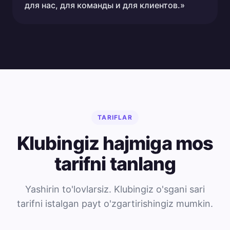
для нас, для команды и для клиентов.»
TARIFLAR
Klubingiz hajmiga mos
tarifni tanlang
Yashirin to'lovlarsiz. Klubingiz o'sgani sari
tarifni istalgan payt o'zgartirishingiz mumkin.