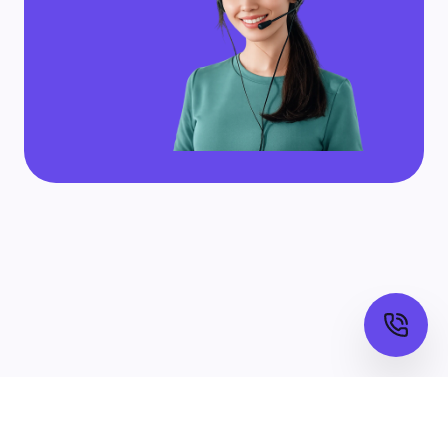
©
Deepen ERP. Barcha huquqlar himoyalangan.