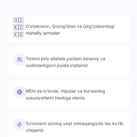
🇺🇿
O'zbekiston, Qozog'iston va Qirg'izistondagi
🇰🇿
mahalliy jamoalar
🇰🇬
Tizimni joriy etishda yordam beramiz va
xodimlaringizni joyida o'qitamiz
MDH da to'lovlar, mijozlar va biznesning
xususiyatlarini hisobga olamiz
So'rovlarni sizning vaqt mintaqangizda tez ko'rib
chiqamiz